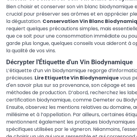
Bien choisir et conserver son vin blanc biodynamique 
crucial pour préserver ses arômes et en apprécier p
la dégustation.
Conservation Vin Blanc Biodynami
requiert quelques précautions simples, mais essentiell
que ce soit pour une consommation immédiate ou pou
garde plus longue, quelques conseils vous aideront à o
la qualité de vos vins.
Décrypter l'Étiquette d'un Vin Biodynamique
L’étiquette d’un vin biodynamique regorge d’informati
précieuses.
Lire Etiquette Vin Biodynamique
vous p
d'en savoir plus sur sa provenance, son cépage et ses
méthodes de production. D’abord, recherchez les labe
certification biodynamique, comme Demeter ou Biodyv
Ensuite, observez les mentions relatives au domaine, a
millésime et à l’appellation. Par ailleurs, certaines étiq
mentionnent également les pratiques biodynamiques
spécifiques utilisées par le vigneron. Néanmoins, l'essen
de choisir un vin qui vous ressemble et qui correspond