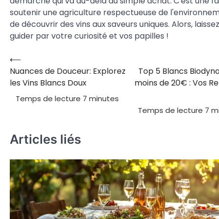
démarche qui va au-delà du simple achat. C'est une f
soutenir une agriculture respectueuse de l'environne
de découvrir des vins aux saveurs uniques. Alors, laiss
guider par votre curiosité et vos papilles !
⟵
Navigation
Nuances de Douceur: Explorez
Top 5 Blancs Biodyn
de
les Vins Blancs Doux
moins de 20€ : Vos Re
l’article
Articles liés